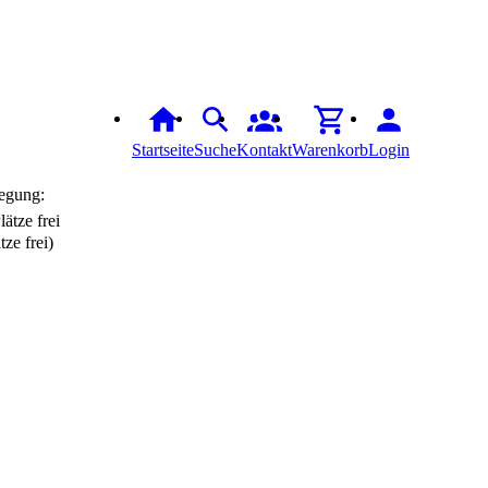
Startseite
Suche
Kontakt
Warenkorb
Login
egung:
tze frei)