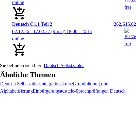
online
Deutsch C1.1 Teil 2
262.S15.02
02.12.26 - 17.02.27
(9-mal)
18:00
- 20:15
online
Deutsch Selbstzahler
Ähnliche Themen
Deutsch Selbstzahler
Integrationskurse
Grundbildung und
Alphabetisierung
Einbürgerungstest
telc-Sprachprüfungen Deutsch