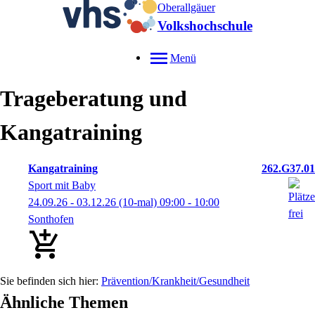
Oberallgäuer
Volkshochschule
Menü
Trageberatung und
Kangatraining
Kangatraining
262.G37.01
Sport mit Baby
24.09.26 - 03.12.26
(10-mal)
09:00
- 10:00
Sonthofen
Prävention/Krankheit/Gesundheit
Ähnliche Themen